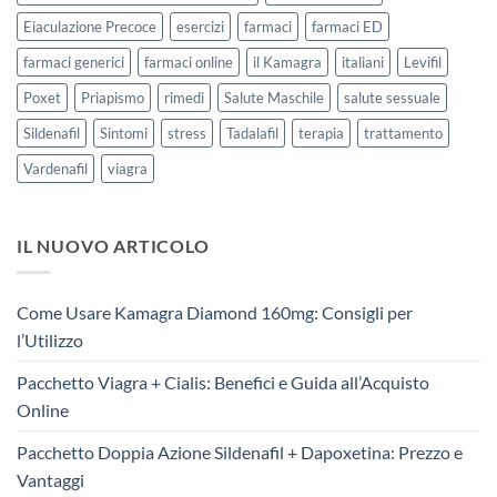
Eiaculazione Precoce
esercizi
farmaci
farmaci ED
farmaci generici
farmaci online
il Kamagra
italiani
Levifil
Poxet
Priapismo
rimedi
Salute Maschile
salute sessuale
Sildenafil
Sintomi
stress
Tadalafil
terapia
trattamento
Vardenafil
viagra
IL NUOVO ARTICOLO
Come Usare Kamagra Diamond 160mg: Consigli per
l’Utilizzo
Pacchetto Viagra + Cialis: Benefici e Guida all’Acquisto
Online
Pacchetto Doppia Azione Sildenafil + Dapoxetina: Prezzo e
Vantaggi