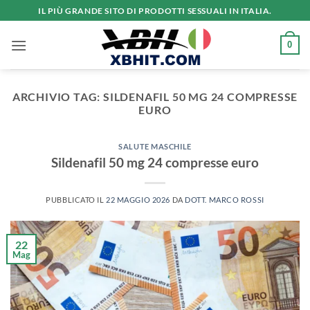
Salta
IL PIÙ GRANDE SITO DI PRODOTTI SESSUALI IN ITALIA.
ai
contenuti
0
ARCHIVIO TAG:
SILDENAFIL 50 MG 24 COMPRESSE
EURO
SALUTE MASCHILE
Sildenafil 50 mg 24 compresse euro
PUBBLICATO IL
22 MAGGIO 2026
DA
DOTT. MARCO ROSSI
22
Mag