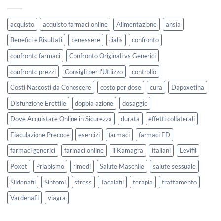
acquisto
acquisto farmaci online
Alimentazione
ansia
Benefici e Risultati
benessere
cialis
confronto
confronto farmaci
Confronto Originali vs Generici
confronto prezzi
Consigli per l'Utilizzo
controllo
Costi Nascosti da Conoscere
costo per dose
cura
Dapoxetina
Disfunzione Erettile
doppia azione
dosaggio
Dove Acquistare Online in Sicurezza
durata
effetti collaterali
Eiaculazione Precoce
esercizi
farmaci
farmaci ED
farmaci generici
farmaci online
il Kamagra
italiani
Levifil
Poxet
Priapismo
rimedi
Salute Maschile
salute sessuale
Sildenafil
Sintomi
stress
Tadalafil
terapia
trattamento
Vardenafil
viagra