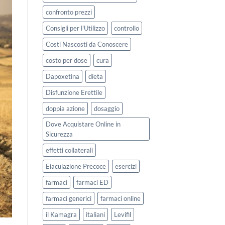
confronto prezzi
Consigli per l'Utilizzo
controllo
Costi Nascosti da Conoscere
costo per dose
cura
Dapoxetina
dieta
Disfunzione Erettile
doppia azione
dosaggio
Dove Acquistare Online in
Sicurezza
effetti collaterali
Eiaculazione Precoce
esercizi
farmaci
farmaci ED
farmaci generici
farmaci online
il Kamagra
italiani
Levifil