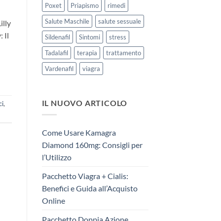
Poxet
Priapismo
rimedi
Salute Maschile
salute sessuale
illy
 Il
Sildenafil
Sintomi
stress
Tadalafil
terapia
trattamento
Vardenafil
viagra
IL NUOVO ARTICOLO
ci
,
Come Usare Kamagra
Diamond 160mg: Consigli per
l’Utilizzo
Pacchetto Viagra + Cialis:
Benefici e Guida all’Acquisto
Online
Pacchetto Doppia Azione