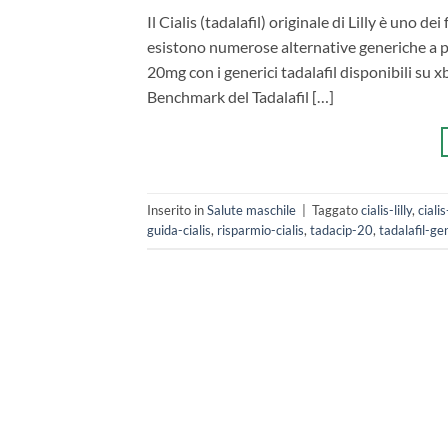
Il Cialis (tadalafil) originale di Lilly è uno d
esistono numerose alternative generiche a pre
20mg con i generici tadalafil disponibili su xb
Benchmark del Tadalafil […]
Inserito in
Salute maschile
|
Taggato
cialis-lilly
,
ciali
guida-cialis
,
risparmio-cialis
,
tadacip-20
,
tadalafil-ge