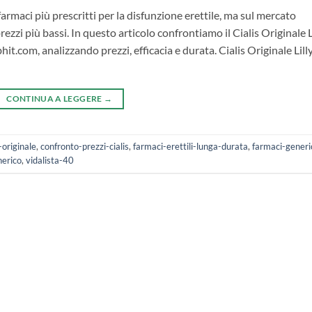
ei farmaci più prescritti per la disfunzione erettile, ma sul mercato
zzi più bassi. In questo articolo confrontiamo il Cialis Originale L
hit.com, analizzando prezzi, efficacia e durata. Cialis Originale Lilly:
CONTINUA A LEGGERE
→
s-originale
,
confronto-prezzi-cialis
,
farmaci-erettili-lunga-durata
,
farmaci-generi
nerico
,
vidalista-40