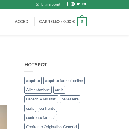
Ultimi sconti
ACCEDI
CARRELLO /
0,00
€
0
HOTSPOT
acquisto
acquisto farmaci online
Alimentazione
ansia
Benefici e Risultati
benessere
cialis
confronto
confronto farmaci
Confronto Originali vs Generici