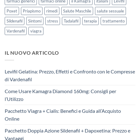
farmaci generici
farmaci online
il Kamagra
italiani
Levifil
Poxet
Priapismo
rimedi
Salute Maschile
salute sessuale
Sildenafil
Sintomi
stress
Tadalafil
terapia
trattamento
Vardenafil
viagra
IL NUOVO ARTICOLO
Levifil Gelatina: Prezzo, Effetti e Confronto con le Compresse
di Vardenafil
Come Usare Kamagra Diamond 160mg: Consigli per
l’Utilizzo
Pacchetto Viagra + Cialis: Benefici e Guida all’Acquisto
Online
Pacchetto Doppia Azione Sildenafil + Dapoxetina: Prezzo e
Vantaggi