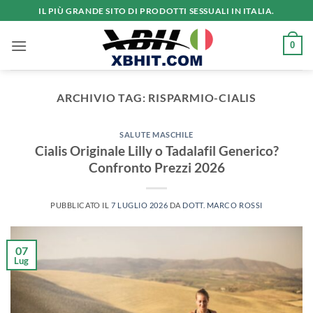
Salta
IL PIÙ GRANDE SITO DI PRODOTTI SESSUALI IN ITALIA.
ai
contenuti
0
ARCHIVIO TAG:
RISPARMIO-CIALIS
SALUTE MASCHILE
Cialis Originale Lilly o Tadalafil Generico?
Confronto Prezzi 2026
PUBBLICATO IL
7 LUGLIO 2026
DA
DOTT. MARCO ROSSI
07
Lug