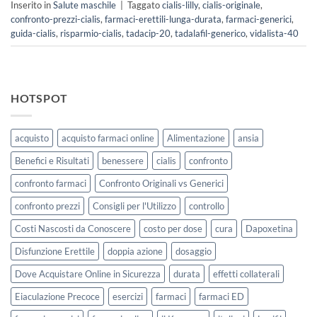
Inserito in
Salute maschile
|
Taggato
cialis-lilly
,
cialis-originale
,
confronto-prezzi-cialis
,
farmaci-erettili-lunga-durata
,
farmaci-generici
,
guida-cialis
,
risparmio-cialis
,
tadacip-20
,
tadalafil-generico
,
vidalista-40
HOTSPOT
acquisto
acquisto farmaci online
Alimentazione
ansia
Benefici e Risultati
benessere
cialis
confronto
confronto farmaci
Confronto Originali vs Generici
confronto prezzi
Consigli per l'Utilizzo
controllo
Costi Nascosti da Conoscere
costo per dose
cura
Dapoxetina
Disfunzione Erettile
doppia azione
dosaggio
Dove Acquistare Online in Sicurezza
durata
effetti collaterali
Eiaculazione Precoce
esercizi
farmaci
farmaci ED