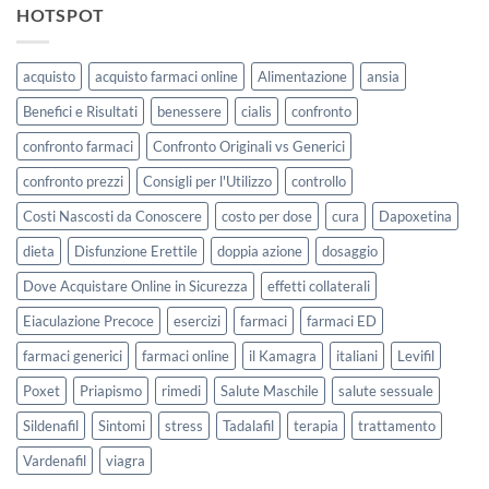
HOTSPOT
acquisto
acquisto farmaci online
Alimentazione
ansia
Benefici e Risultati
benessere
cialis
confronto
confronto farmaci
Confronto Originali vs Generici
confronto prezzi
Consigli per l'Utilizzo
controllo
Costi Nascosti da Conoscere
costo per dose
cura
Dapoxetina
dieta
Disfunzione Erettile
doppia azione
dosaggio
Dove Acquistare Online in Sicurezza
effetti collaterali
Eiaculazione Precoce
esercizi
farmaci
farmaci ED
farmaci generici
farmaci online
il Kamagra
italiani
Levifil
Poxet
Priapismo
rimedi
Salute Maschile
salute sessuale
Sildenafil
Sintomi
stress
Tadalafil
terapia
trattamento
Vardenafil
viagra