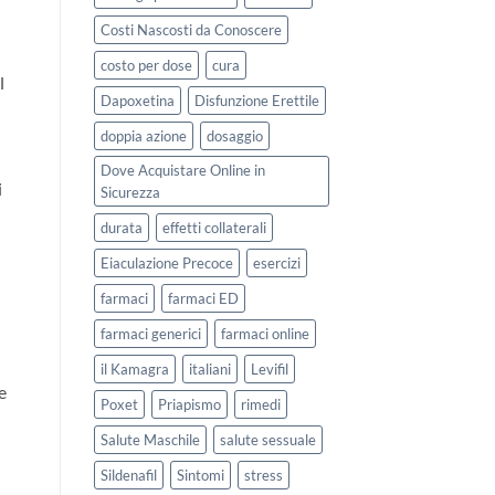
Costi Nascosti da Conoscere
costo per dose
cura
l
Dapoxetina
Disfunzione Erettile
doppia azione
dosaggio
Dove Acquistare Online in
i
Sicurezza
durata
effetti collaterali
Eiaculazione Precoce
esercizi
farmaci
farmaci ED
farmaci generici
farmaci online
il Kamagra
italiani
Levifil
e
Poxet
Priapismo
rimedi
Salute Maschile
salute sessuale
Sildenafil
Sintomi
stress