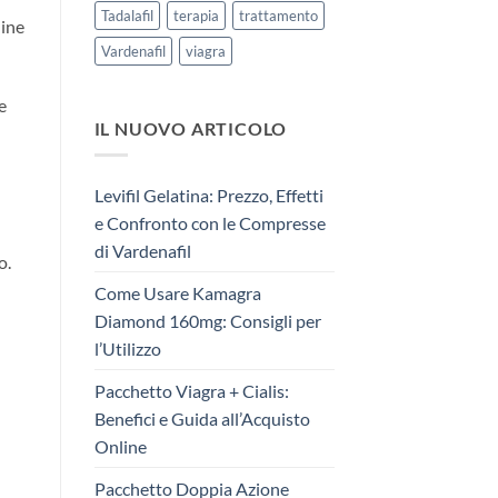
Tadalafil
terapia
trattamento
line
Vardenafil
viagra
e
IL NUOVO ARTICOLO
Levifil Gelatina: Prezzo, Effetti
e Confronto con le Compresse
di Vardenafil
o.
Come Usare Kamagra
Diamond 160mg: Consigli per
l’Utilizzo
Pacchetto Viagra + Cialis:
Benefici e Guida all’Acquisto
Online
Pacchetto Doppia Azione