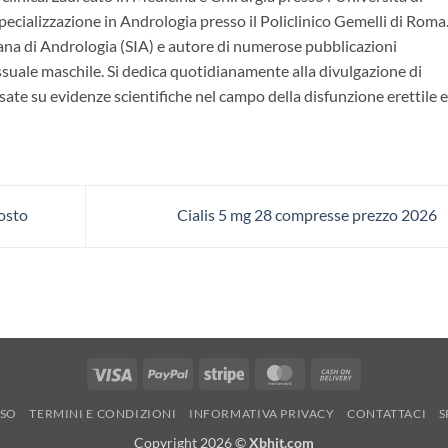
ecializzazione in Andrologia presso il Policlinico Gemelli di Roma.
ana di Andrologia (SIA) e autore di numerose pubblicazioni
essuale maschile. Si dedica quotidianamente alla divulgazione di
ate su evidenze scientifiche nel campo della disfunzione erettile e
osto
Cialis 5 mg 28 compresse prezzo 2026
Visa
PayPal
Stripe
MasterCard
Cash
On
RSO
TERMINI E CONDIZIONI
INFORMATIVA PRIVACY
CONTATTACI
S
Delivery
Copyright 2026 ©
Xbhit.com