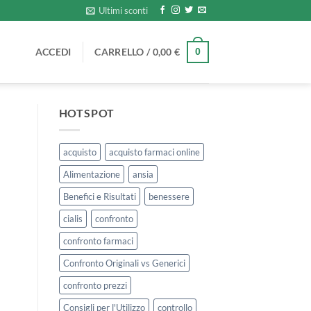
Ultimi sconti
ACCEDI
CARRELLO /
0,00
€
0
HOTSPOT
acquisto
acquisto farmaci online
Alimentazione
ansia
Benefici e Risultati
benessere
cialis
confronto
confronto farmaci
Confronto Originali vs Generici
confronto prezzi
Consigli per l'Utilizzo
controllo