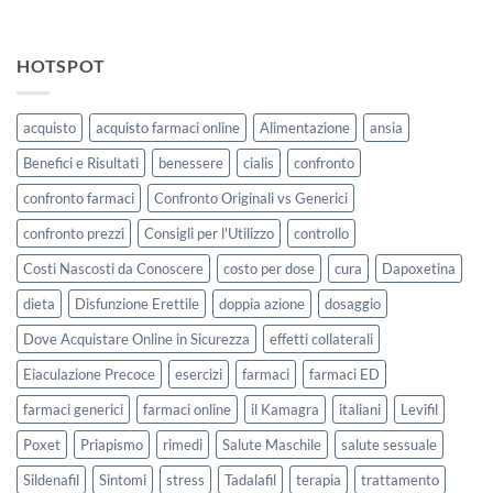
HOTSPOT
acquisto
acquisto farmaci online
Alimentazione
ansia
Benefici e Risultati
benessere
cialis
confronto
confronto farmaci
Confronto Originali vs Generici
confronto prezzi
Consigli per l'Utilizzo
controllo
Costi Nascosti da Conoscere
costo per dose
cura
Dapoxetina
dieta
Disfunzione Erettile
doppia azione
dosaggio
Dove Acquistare Online in Sicurezza
effetti collaterali
Eiaculazione Precoce
esercizi
farmaci
farmaci ED
farmaci generici
farmaci online
il Kamagra
italiani
Levifil
Poxet
Priapismo
rimedi
Salute Maschile
salute sessuale
Sildenafil
Sintomi
stress
Tadalafil
terapia
trattamento