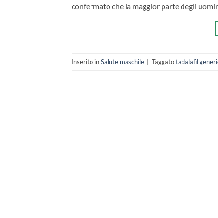
confermato che la maggior parte degli uomin
Inserito in
Salute maschile
|
Taggato
tadalafil gene