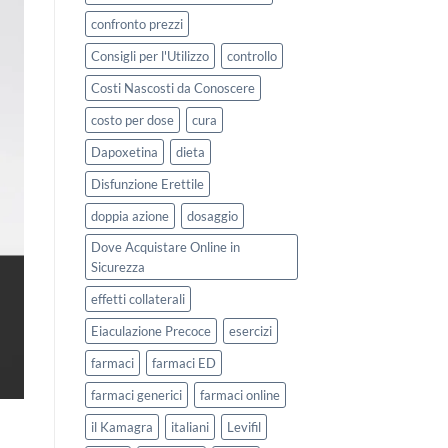
confronto prezzi
Consigli per l'Utilizzo
controllo
Costi Nascosti da Conoscere
costo per dose
cura
Dapoxetina
dieta
Disfunzione Erettile
doppia azione
dosaggio
Dove Acquistare Online in
Sicurezza
effetti collaterali
Eiaculazione Precoce
esercizi
farmaci
farmaci ED
farmaci generici
farmaci online
il Kamagra
italiani
Levifil