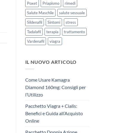
Poxet
Priapismo
rimedi
Salute Maschile
salute sessuale
Sildenafil
Sintomi
stress
Tadalafil
terapia
trattamento
Vardenafil
viagra
IL NUOVO ARTICOLO
Come Usare Kamagra
Diamond 160mg: Consigli per
l’Utilizzo
Pacchetto Viagra + Cialis:
Benefici e Guida all’Acquisto
Online
Pacchetto Doppia Azione