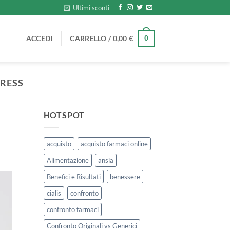
Ultimi sconti
ACCEDI
CARRELLO /
0,00
€
0
PRESS
HOTSPOT
acquisto
acquisto farmaci online
Alimentazione
ansia
Benefici e Risultati
benessere
cialis
confronto
confronto farmaci
Confronto Originali vs Generici