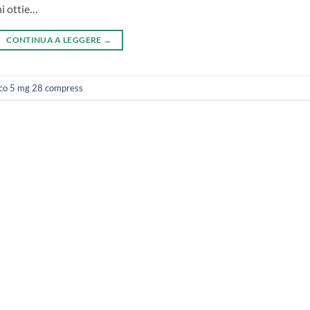
i ottie…
CONTINUA A LEGGERE
→
rico 5 mg 28 compress