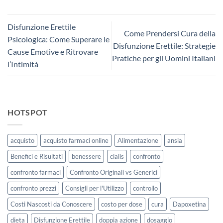
Disfunzione Erettile
Come Prendersi Cura della
Psicologica: Come Superare le
Disfunzione Erettile: Strategie
Cause Emotive e Ritrovare
Pratiche per gli Uomini Italiani
l’Intimità
HOTSPOT
acquisto
acquisto farmaci online
Alimentazione
ansia
Benefici e Risultati
benessere
cialis
confronto
confronto farmaci
Confronto Originali vs Generici
confronto prezzi
Consigli per l'Utilizzo
controllo
Costi Nascosti da Conoscere
costo per dose
cura
Dapoxetina
dieta
Disfunzione Erettile
doppia azione
dosaggio