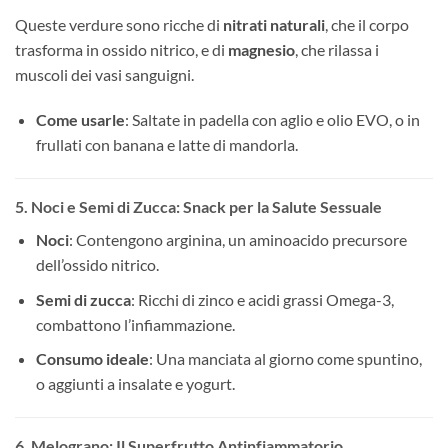
Queste verdure sono ricche di
nitrati naturali
, che il corpo
trasforma in ossido nitrico, e di
magnesio
, che rilassa i
muscoli dei vasi sanguigni.
Come usarle
: Saltate in padella con aglio e olio EVO, o in
frullati con banana e latte di mandorla.
5. Noci e Semi di Zucca: Snack per la Salute Sessuale
Noci
: Contengono arginina, un aminoacido precursore
dell’ossido nitrico.
Semi di zucca
: Ricchi di zinco e acidi grassi Omega-3,
combattono l’infiammazione.
Consumo ideale
: Una manciata al giorno come spuntino,
o aggiunti a insalate e yogurt.
6. Melograno: Il Superfrutto Antinfiammatorio