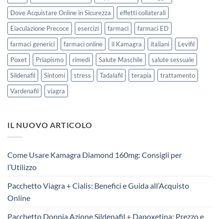
Dove Acquistare Online in Sicurezza
effetti collaterali
Eiaculazione Precoce
esercizi
farmaci
farmaci ED
farmaci generici
farmaci online
il Kamagra
italiani
Levifil
Poxet
Priapismo
rimedi
Salute Maschile
salute sessuale
Sildenafil
Sintomi
stress
Tadalafil
terapia
trattamento
Vardenafil
viagra
IL NUOVO ARTICOLO
Come Usare Kamagra Diamond 160mg: Consigli per
l’Utilizzo
Pacchetto Viagra + Cialis: Benefici e Guida all’Acquisto
Online
Pacchetto Doppia Azione Sildenafil + Dapoxetina: Prezzo e