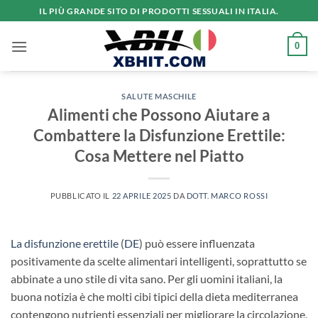
Salta
IL PIÙ GRANDE SITO DI PRODOTTI SESSUALI IN ITALIA.
ai
contenuti
0
SALUTE MASCHILE
Alimenti che Possono Aiutare a
Combattere la Disfunzione Erettile:
Cosa Mettere nel Piatto
PUBBLICATO IL
22 APRILE 2025
DA
DOTT. MARCO ROSSI
La disfunzione erettile
(
DE
) può essere influenzata
positivamente da scelte alimentari intelligenti, soprattutto se
abbinate a uno stile di vita sano. Per gli uomini italiani, la
buona notizia è che molti cibi tipici della dieta mediterranea
contengono nutrienti essenziali per migliorare la circolazione,