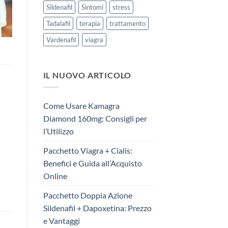
Sildenafil
Sintomi
stress
Tadalafil
terapia
trattamento
Vardenafil
viagra
IL NUOVO ARTICOLO
Come Usare Kamagra
Diamond 160mg: Consigli per
l’Utilizzo
Pacchetto Viagra + Cialis:
Benefici e Guida all’Acquisto
Online
Pacchetto Doppia Azione
Sildenafil + Dapoxetina: Prezzo
e Vantaggi