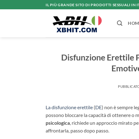
Salta
IL PIÙ GRANDE SITO DI PRODOTTI SESSUALI IN I
ai
contenuti
HOM
Disfunzione Erettile
Emotive
PUBBLICATO
La disfunzione erettile
(
DE
) non è sempre lega
possono bloccare la capacità di ottenere o
psicologica
, richiede un approccio mirato pe
affrontarla, passo dopo passo.