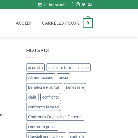
Ultimi sconti
ACCEDI
CARRELLO /
0,00
€
0
HOTSPOT
acquisto
acquisto farmaci online
Alimentazione
ansia
Benefici e Risultati
benessere
cialis
confronto
confronto farmaci
le
Confronto Originali vs Generici
confronto prezzi
Consigli per l'Utilizzo
controllo