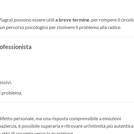
 Viagra) possono essere utili
a breve termine
, per rompere il circol
 un percorso psicologico per risolvere il problema alla radice.
ofessionista
essivi.
el problema.
 difetto personale, ma una risposta comprensibile a emozioni
zienza, è possibile superarla e ritrovare un’intimità più autentica
 atto di coraggio verso la guarigione.