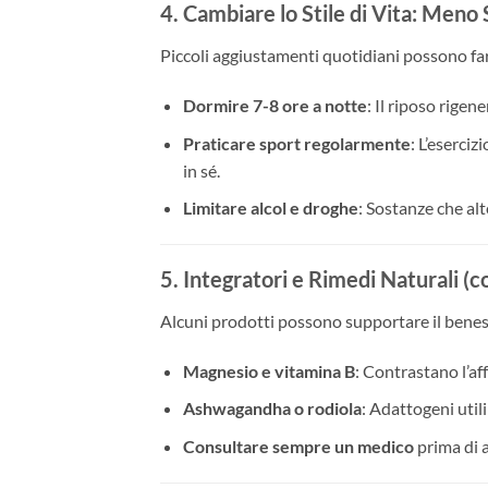
4. Cambiare lo Stile di Vita: Meno 
Piccoli aggiustamenti quotidiani possono far
Dormire 7-8 ore a notte
: Il riposo rigen
Praticare sport regolarmente
: L’eserciz
in sé.
Limitare alcol e droghe
: Sostanze che al
5. Integratori e Rimedi Naturali (c
Alcuni prodotti possono supportare il bene
Magnesio e vitamina B
: Contrastano l’a
Ashwagandha o rodiola
: Adattogeni utili
Consultare sempre un medico
prima di a