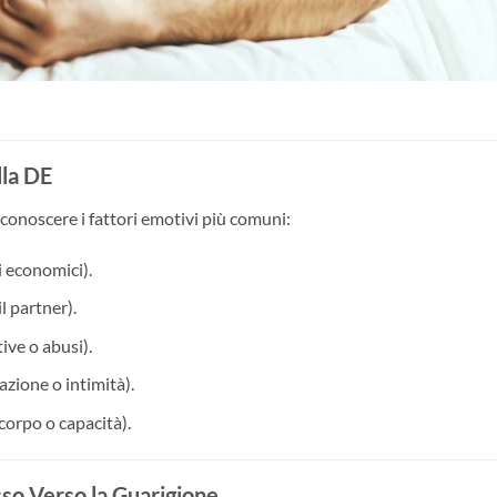
lla DE
iconoscere i fattori emotivi più comuni:
i economici).
l partner).
ive o abusi).
zione o intimità).
corpo o capacità).
sso Verso la Guarigione