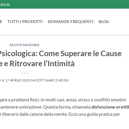
TALIA.
E
TUTTI I PRODOTTI
DOMANDE FREQUENTI
BLOG
SALUTE MASCHILE
 Psicologica: Come Superare le Cause
 e Ritrovare l’Intimità
 IL
17 APRILE 2025
DA
DOTT. MARCO ROSSI
ta a problemi fisici. In molti casi, ansia, stress o conflitti emotivi
 mantenere un’erezione. Questa forma, chiamata
disfunzione eretti
r liberarsi dalle catene della mente. Ecco una guida pratica per