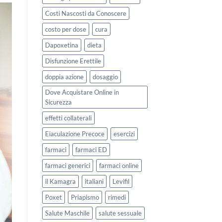
Costi Nascosti da Conoscere
costo per dose
cura
Dapoxetina
dieta
Disfunzione Erettile
doppia azione
dosaggio
Dove Acquistare Online in
Sicurezza
effetti collaterali
Eiaculazione Precoce
esercizi
farmaci
farmaci ED
farmaci generici
farmaci online
il Kamagra
italiani
Levifil
Poxet
Priapismo
rimedi
Salute Maschile
salute sessuale