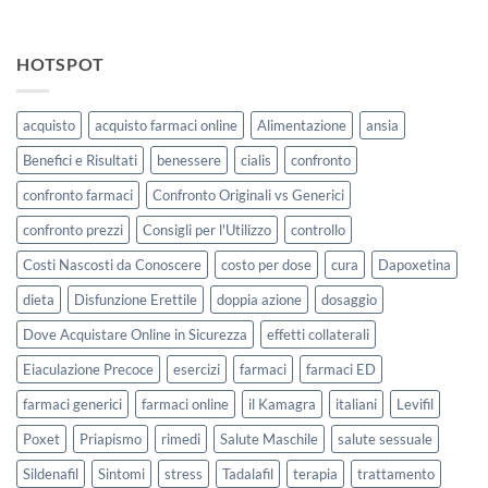
HOTSPOT
acquisto
acquisto farmaci online
Alimentazione
ansia
Benefici e Risultati
benessere
cialis
confronto
confronto farmaci
Confronto Originali vs Generici
confronto prezzi
Consigli per l'Utilizzo
controllo
Costi Nascosti da Conoscere
costo per dose
cura
Dapoxetina
dieta
Disfunzione Erettile
doppia azione
dosaggio
Dove Acquistare Online in Sicurezza
effetti collaterali
Eiaculazione Precoce
esercizi
farmaci
farmaci ED
farmaci generici
farmaci online
il Kamagra
italiani
Levifil
Poxet
Priapismo
rimedi
Salute Maschile
salute sessuale
Sildenafil
Sintomi
stress
Tadalafil
terapia
trattamento