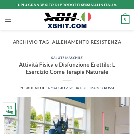
Salta
IL PIÙ GRANDE SITO DI PRODOTTI SESSUALI IN ITALIA.
ai
contenuti
0
ARCHIVIO TAG:
ALLENAMENTO RESISTENZA
SALUTE MASCHILE
Attività Fisica e Disfunzione Erettile: L
Esercizio Come Terapia Naturale
PUBBLICATO IL
14 MAGGIO 2026
DA
DOTT. MARCO ROSSI
14
Mag