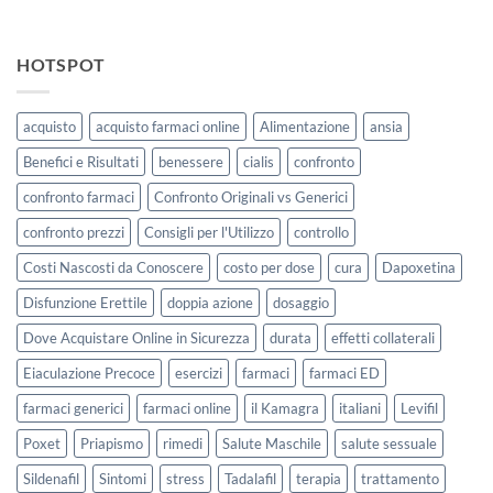
HOTSPOT
acquisto
acquisto farmaci online
Alimentazione
ansia
Benefici e Risultati
benessere
cialis
confronto
confronto farmaci
Confronto Originali vs Generici
confronto prezzi
Consigli per l'Utilizzo
controllo
Costi Nascosti da Conoscere
costo per dose
cura
Dapoxetina
Disfunzione Erettile
doppia azione
dosaggio
Dove Acquistare Online in Sicurezza
durata
effetti collaterali
Eiaculazione Precoce
esercizi
farmaci
farmaci ED
farmaci generici
farmaci online
il Kamagra
italiani
Levifil
Poxet
Priapismo
rimedi
Salute Maschile
salute sessuale
Sildenafil
Sintomi
stress
Tadalafil
terapia
trattamento