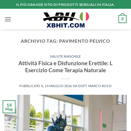
Salta
IL PIÙ GRANDE SITO DI PRODOTTI SESSUALI IN ITALIA.
ai
contenuti
0
ARCHIVIO TAG:
PAVIMENTO PELVICO
SALUTE MASCHILE
Attività Fisica e Disfunzione Erettile: L
Esercizio Come Terapia Naturale
PUBBLICATO IL
14 MAGGIO 2026
DA
DOTT. MARCO ROSSI
14
Mag