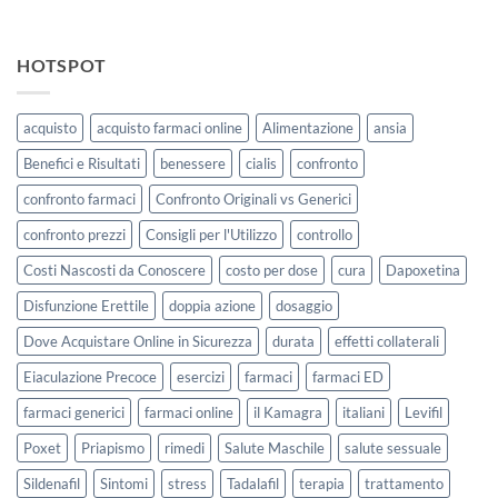
HOTSPOT
acquisto
acquisto farmaci online
Alimentazione
ansia
Benefici e Risultati
benessere
cialis
confronto
confronto farmaci
Confronto Originali vs Generici
confronto prezzi
Consigli per l'Utilizzo
controllo
Costi Nascosti da Conoscere
costo per dose
cura
Dapoxetina
Disfunzione Erettile
doppia azione
dosaggio
Dove Acquistare Online in Sicurezza
durata
effetti collaterali
Eiaculazione Precoce
esercizi
farmaci
farmaci ED
farmaci generici
farmaci online
il Kamagra
italiani
Levifil
Poxet
Priapismo
rimedi
Salute Maschile
salute sessuale
Sildenafil
Sintomi
stress
Tadalafil
terapia
trattamento