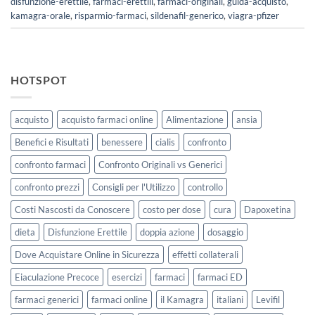
disfunzione-erettile
,
farmaci-erettili
,
farmaci-originali
,
guida-acquisto
,
kamagra-orale
,
risparmio-farmaci
,
sildenafil-generico
,
viagra-pfizer
HOTSPOT
acquisto
acquisto farmaci online
Alimentazione
ansia
Benefici e Risultati
benessere
cialis
confronto
confronto farmaci
Confronto Originali vs Generici
confronto prezzi
Consigli per l'Utilizzo
controllo
Costi Nascosti da Conoscere
costo per dose
cura
Dapoxetina
dieta
Disfunzione Erettile
doppia azione
dosaggio
Dove Acquistare Online in Sicurezza
effetti collaterali
Eiaculazione Precoce
esercizi
farmaci
farmaci ED
farmaci generici
farmaci online
il Kamagra
italiani
Levifil