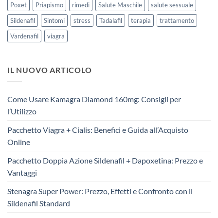
Poxet
Priapismo
rimedi
Salute Maschile
salute sessuale
Sildenafil
Sintomi
stress
Tadalafil
terapia
trattamento
Vardenafil
viagra
IL NUOVO ARTICOLO
Come Usare Kamagra Diamond 160mg: Consigli per
l’Utilizzo
Pacchetto Viagra + Cialis: Benefici e Guida all’Acquisto
Online
Pacchetto Doppia Azione Sildenafil + Dapoxetina: Prezzo e
Vantaggi
Stenagra Super Power: Prezzo, Effetti e Confronto con il
Sildenafil Standard