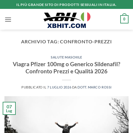
Salta
IL PIÙ GRANDE SITO DI PRODOTTI SESSUALI IN ITALIA.
ai
contenuti
0
ARCHIVIO TAG:
CONFRONTO-PREZZI
SALUTE MASCHILE
Viagra Pfizer 100mg o Generico Sildenafil?
Confronto Prezzi e Qualità 2026
PUBBLICATO IL
7 LUGLIO 2026
DA
DOTT. MARCO ROSSI
07
Lug