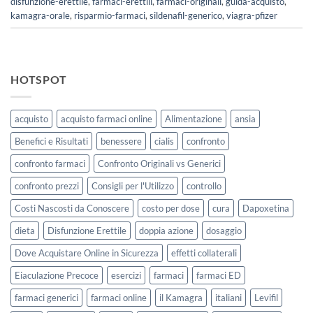
disfunzione-erettile
,
farmaci-erettili
,
farmaci-originali
,
guida-acquisto
,
kamagra-orale
,
risparmio-farmaci
,
sildenafil-generico
,
viagra-pfizer
HOTSPOT
acquisto
acquisto farmaci online
Alimentazione
ansia
Benefici e Risultati
benessere
cialis
confronto
confronto farmaci
Confronto Originali vs Generici
confronto prezzi
Consigli per l'Utilizzo
controllo
Costi Nascosti da Conoscere
costo per dose
cura
Dapoxetina
dieta
Disfunzione Erettile
doppia azione
dosaggio
Dove Acquistare Online in Sicurezza
effetti collaterali
Eiaculazione Precoce
esercizi
farmaci
farmaci ED
farmaci generici
farmaci online
il Kamagra
italiani
Levifil