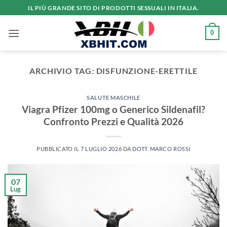
Salta
IL PIÙ GRANDE SITO DI PRODOTTI SESSUALI IN ITALIA.
ai
contenuti
0
ARCHIVIO TAG:
DISFUNZIONE-ERETTILE
SALUTE MASCHILE
Viagra Pfizer 100mg o Generico Sildenafil?
Confronto Prezzi e Qualità 2026
PUBBLICATO IL
7 LUGLIO 2026
DA
DOTT. MARCO ROSSI
07
Lug