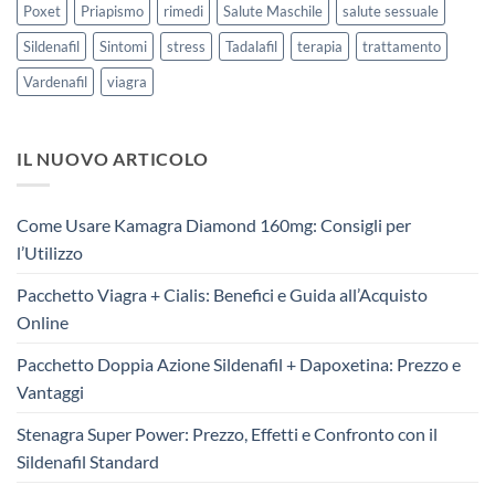
Poxet
Priapismo
rimedi
Salute Maschile
salute sessuale
Sildenafil
Sintomi
stress
Tadalafil
terapia
trattamento
Vardenafil
viagra
IL NUOVO ARTICOLO
Come Usare Kamagra Diamond 160mg: Consigli per
l’Utilizzo
Pacchetto Viagra + Cialis: Benefici e Guida all’Acquisto
Online
Pacchetto Doppia Azione Sildenafil + Dapoxetina: Prezzo e
Vantaggi
Stenagra Super Power: Prezzo, Effetti e Confronto con il
Sildenafil Standard