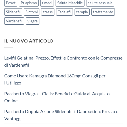
Poxet
Priapismo
rimedi
Salute Maschile
salute sessuale
Sildenafil
Sintomi
stress
Tadalafil
terapia
trattamento
Vardenafil
viagra
IL NUOVO ARTICOLO
Levifil Gelatina: Prezzo, Effetti e Confronto con le Compresse
di Vardenafil
Come Usare Kamagra Diamond 160mg: Consigli per
l’Utilizzo
Pacchetto Viagra + Cialis: Benefici e Guida all’Acquisto
Online
Pacchetto Doppia Azione Sildenafil + Dapoxetina: Prezzo e
Vantaggi