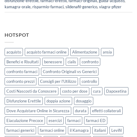
disfunzione-erettile
,
farmaci-erettili
,
farmaci-originali
,
guida-acquisto
,
kamagra-orale
,
risparmio-farmaci
,
sildenafil-generico
,
viagra-pfizer
HOTSPOT
acquisto
acquisto farmaci online
Alimentazione
ansia
Benefici e Risultati
benessere
cialis
confronto
confronto farmaci
Confronto Originali vs Generici
confronto prezzi
Consigli per l'Utilizzo
controllo
Costi Nascosti da Conoscere
costo per dose
cura
Dapoxetina
Disfunzione Erettile
doppia azione
dosaggio
Dove Acquistare Online in Sicurezza
durata
effetti collaterali
Eiaculazione Precoce
esercizi
farmaci
farmaci ED
farmaci generici
farmaci online
il Kamagra
italiani
Levifil