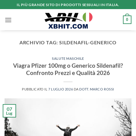
Salta
IL PIÙ GRANDE SITO DI PRODOTTI SESSUALI IN ITALIA.
ai
contenuti
0
ARCHIVIO TAG:
SILDENAFIL-GENERICO
SALUTE MASCHILE
Viagra Pfizer 100mg o Generico Sildenafil?
Confronto Prezzi e Qualità 2026
PUBBLICATO IL
7 LUGLIO 2026
DA
DOTT. MARCO ROSSI
07
Lug