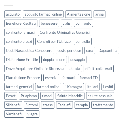
acquisto
acquisto farmaci online
Alimentazione
ansia
Benefici e Risultati
benessere
cialis
confronto
confronto farmaci
Confronto Originali vs Generici
confronto prezzi
Consigli per l'Utilizzo
controllo
Costi Nascosti da Conoscere
costo per dose
cura
Dapoxetina
Disfunzione Erettile
doppia azione
dosaggio
Dove Acquistare Online in Sicurezza
durata
effetti collaterali
Eiaculazione Precoce
esercizi
farmaci
farmaci ED
farmaci generici
farmaci online
il Kamagra
italiani
Levifil
Poxet
Priapismo
rimedi
Salute Maschile
salute sessuale
Sildenafil
Sintomi
stress
Tadalafil
terapia
trattamento
Vardenafil
viagra