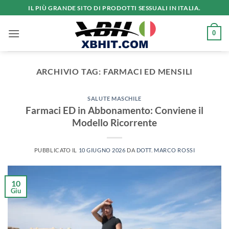
Salta
IL PIÙ GRANDE SITO DI PRODOTTI SESSUALI IN ITALIA.
ai
contenuti
0
ARCHIVIO TAG:
FARMACI ED MENSILI
SALUTE MASCHILE
Farmaci ED in Abbonamento: Conviene il
Modello Ricorrente
PUBBLICATO IL
10 GIUGNO 2026
DA
DOTT. MARCO ROSSI
10
Giu