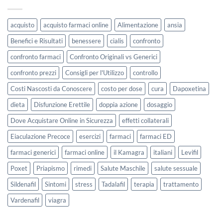
acquisto
acquisto farmaci online
Alimentazione
ansia
Benefici e Risultati
benessere
cialis
confronto
confronto farmaci
Confronto Originali vs Generici
confronto prezzi
Consigli per l'Utilizzo
controllo
Costi Nascosti da Conoscere
costo per dose
cura
Dapoxetina
dieta
Disfunzione Erettile
doppia azione
dosaggio
Dove Acquistare Online in Sicurezza
effetti collaterali
Eiaculazione Precoce
esercizi
farmaci
farmaci ED
farmaci generici
farmaci online
il Kamagra
italiani
Levifil
Poxet
Priapismo
rimedi
Salute Maschile
salute sessuale
Sildenafil
Sintomi
stress
Tadalafil
terapia
trattamento
Vardenafil
viagra