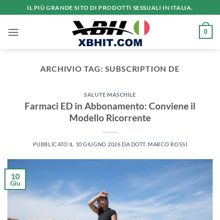
Salta
IL PIÙ GRANDE SITO DI PRODOTTI SESSUALI IN ITALIA.
ai
contenuti
0
ARCHIVIO TAG:
SUBSCRIPTION DE
SALUTE MASCHILE
Farmaci ED in Abbonamento: Conviene il
Modello Ricorrente
PUBBLICATO IL
10 GIUGNO 2026
DA
DOTT. MARCO ROSSI
10
Giu