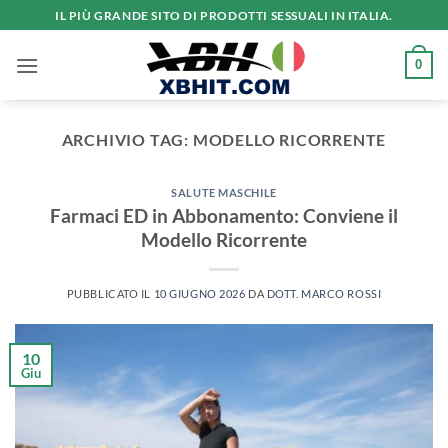
Salta
IL PIÙ GRANDE SITO DI PRODOTTI SESSUALI IN ITALIA.
ai
contenuti
0
ARCHIVIO TAG:
MODELLO RICORRENTE
SALUTE MASCHILE
Farmaci ED in Abbonamento: Conviene il
Modello Ricorrente
PUBBLICATO IL
10 GIUGNO 2026
DA
DOTT. MARCO ROSSI
10
Giu