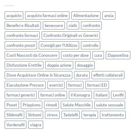
acquisto
acquisto farmaci online
Alimentazione
ansia
Benefici e Risultati
benessere
cialis
confronto
confronto farmaci
Confronto Originali vs Generici
confronto prezzi
Consigli per l'Utilizzo
controllo
Costi Nascosti da Conoscere
costo per dose
cura
Dapoxetina
Disfunzione Erettile
doppia azione
dosaggio
Dove Acquistare Online in Sicurezza
durata
effetti collaterali
Eiaculazione Precoce
esercizi
farmaci
farmaci ED
farmaci generici
farmaci online
il Kamagra
italiani
Levifil
Poxet
Priapismo
rimedi
Salute Maschile
salute sessuale
Sildenafil
Sintomi
stress
Tadalafil
terapia
trattamento
Vardenafil
viagra