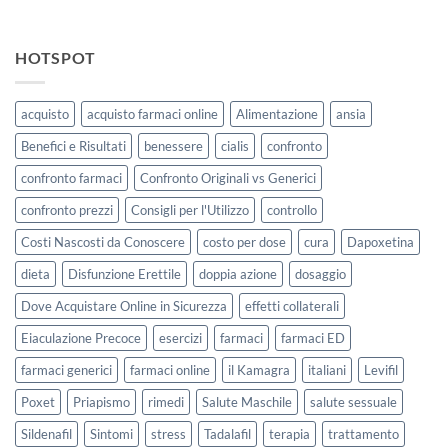
HOTSPOT
acquisto
acquisto farmaci online
Alimentazione
ansia
Benefici e Risultati
benessere
cialis
confronto
confronto farmaci
Confronto Originali vs Generici
confronto prezzi
Consigli per l'Utilizzo
controllo
Costi Nascosti da Conoscere
costo per dose
cura
Dapoxetina
dieta
Disfunzione Erettile
doppia azione
dosaggio
Dove Acquistare Online in Sicurezza
effetti collaterali
Eiaculazione Precoce
esercizi
farmaci
farmaci ED
farmaci generici
farmaci online
il Kamagra
italiani
Levifil
Poxet
Priapismo
rimedi
Salute Maschile
salute sessuale
Sildenafil
Sintomi
stress
Tadalafil
terapia
trattamento