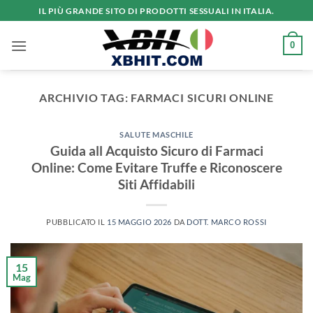
Salta
IL PIÙ GRANDE SITO DI PRODOTTI SESSUALI IN ITALIA.
ai
contenuti
0
ARCHIVIO TAG:
FARMACI SICURI ONLINE
SALUTE MASCHILE
Guida all Acquisto Sicuro di Farmaci
Online: Come Evitare Truffe e Riconoscere
Siti Affidabili
PUBBLICATO IL
15 MAGGIO 2026
DA
DOTT. MARCO ROSSI
15
Mag