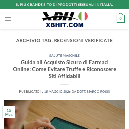
Salta
IL PIÙ GRANDE SITO DI PRODOTTI SESSUALI IN ITALIA.
ai
contenuti
0
ARCHIVIO TAG:
RECENSIONI VERIFICATE
SALUTE MASCHILE
Guida all Acquisto Sicuro di Farmaci
Online: Come Evitare Truffe e Riconoscere
Siti Affidabili
PUBBLICATO IL
15 MAGGIO 2026
DA
DOTT. MARCO ROSSI
15
Mag