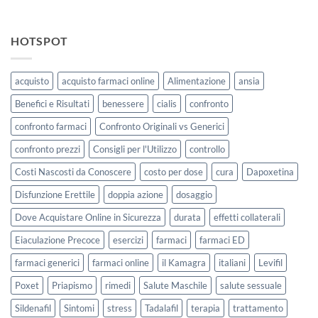
HOTSPOT
acquisto
acquisto farmaci online
Alimentazione
ansia
Benefici e Risultati
benessere
cialis
confronto
confronto farmaci
Confronto Originali vs Generici
confronto prezzi
Consigli per l'Utilizzo
controllo
Costi Nascosti da Conoscere
costo per dose
cura
Dapoxetina
Disfunzione Erettile
doppia azione
dosaggio
Dove Acquistare Online in Sicurezza
durata
effetti collaterali
Eiaculazione Precoce
esercizi
farmaci
farmaci ED
farmaci generici
farmaci online
il Kamagra
italiani
Levifil
Poxet
Priapismo
rimedi
Salute Maschile
salute sessuale
Sildenafil
Sintomi
stress
Tadalafil
terapia
trattamento