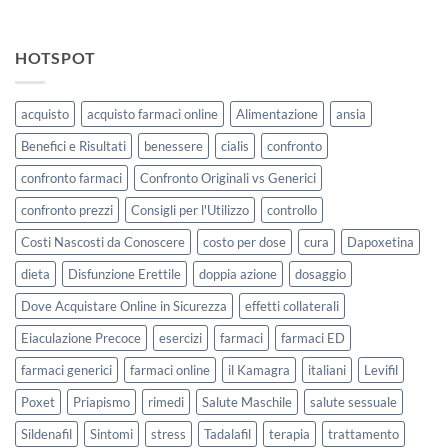
HOTSPOT
acquisto
acquisto farmaci online
Alimentazione
ansia
Benefici e Risultati
benessere
cialis
confronto
confronto farmaci
Confronto Originali vs Generici
confronto prezzi
Consigli per l'Utilizzo
controllo
Costi Nascosti da Conoscere
costo per dose
cura
Dapoxetina
dieta
Disfunzione Erettile
doppia azione
dosaggio
Dove Acquistare Online in Sicurezza
effetti collaterali
Eiaculazione Precoce
esercizi
farmaci
farmaci ED
farmaci generici
farmaci online
il Kamagra
italiani
Levifil
Poxet
Priapismo
rimedi
Salute Maschile
salute sessuale
Sildenafil
Sintomi
stress
Tadalafil
terapia
trattamento