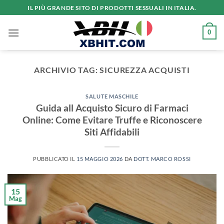
Salta
IL PIÙ GRANDE SITO DI PRODOTTI SESSUALI IN ITALIA.
ai
contenuti
0
ARCHIVIO TAG:
SICUREZZA ACQUISTI
SALUTE MASCHILE
Guida all Acquisto Sicuro di Farmaci
Online: Come Evitare Truffe e Riconoscere
Siti Affidabili
PUBBLICATO IL
15 MAGGIO 2026
DA
DOTT. MARCO ROSSI
15
Mag